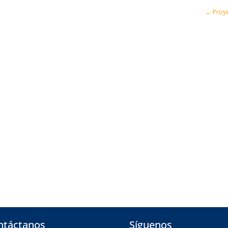
←
Proye
ntáctanos
Síguenos