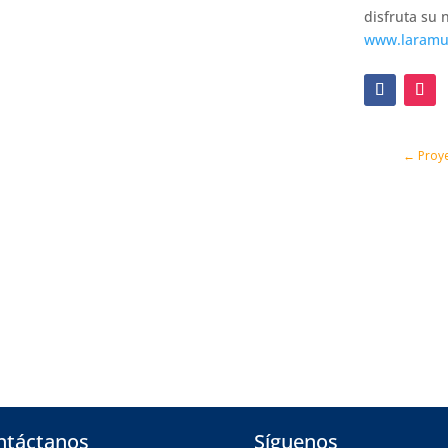
disfruta su 
www.laramus
←
Proye
ntáctanos
Síguenos