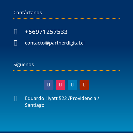
Contáctanos
+56971257533


contacto@partnerdigital.cl
Síguenos

Eduardo Hyatt 522 /Providencia /
Santiago